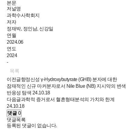
본문
저널명
과학수사학회지
저자
정재박, 정인남, 신강일
연월
2024.06
연도
2024
-
목록
이전글
향정신성 γ-Hydroxybutyrate (GHB) 분자에 대한
잠재적인 신규 마커분자로서 Nile Blue (NB) 지시약의 변색
반응성 탐색
24.10.18
다음글
과학적 증거로서 혈흔형태분석의 가치와 한계
24.10.18
댓글
0
댓글목록
등록된 댓글이 없습니다.